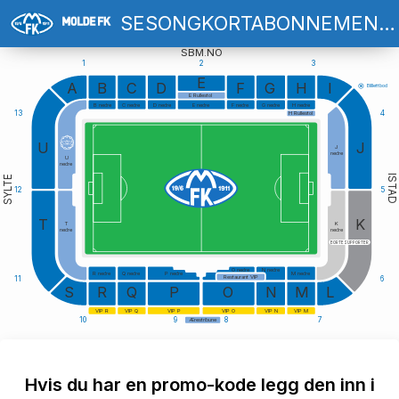
SESONGKORTABONNEMENT MOLDE FK
SBM.NO
1
2
3
E
A
B
C
D
F
G
H
I
Billlettbod
E Rullestol
B nedre
C nedre
D nedre
E nedre
F nedre
G nedre
H nedre
13
4
H Rullestol
U
J
J
nedre
U
nedre
ISTAD
SYLTE
12
5
T
K
T
K
nedre
nedre
BORTESUPPORTER
O nedre
N nedre
R nedre
Q nedre
P nedre
M nedre
Restaurant VIP
11
6
S
R
Q
P
O
N
M
L
VIP R
VIP Q
VIP P
VIP O
VIP N
VIP M
10
9
8
7
Ærestribune
Hvis du har en promo-kode legg den inn i