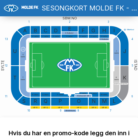
SESONGKORT MOLDE FK - 2026
SBM.NO
1
2
3
E
A
B
C
D
F
G
H
I
Billlettbod
E Rullestol
B nedre
C nedre
D nedre
E nedre
F nedre
G nedre
H nedre
13
4
H Rullestol
U
J
J
nedre
U
nedre
ISTAD
SYLTE
12
5
T
K
T
K
nedre
nedre
BORTESUPPORTER
O nedre
N nedre
R nedre
Q nedre
P nedre
M nedre
Restaurant VIP
11
6
S
R
Q
P
O
N
M
L
VIP R
VIP Q
VIP P
VIP O
VIP N
VIP M
10
9
8
7
Ærestribune
Hvis du har en promo-kode legg den inn i