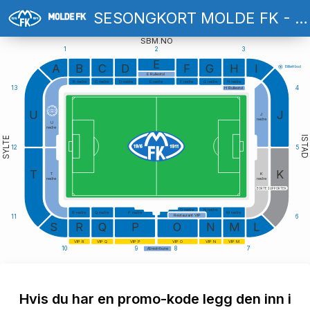
SESONGKORT MOLDE FK - 2026
SBM.NO
1
2
3
E
A
B
C
D
F
G
H
I
Billlettbod
E Rullestol
B nedre
C nedre
D nedre
E nedre
F nedre
G nedre
H nedre
13
4
H Rullestol
U
J
J
nedre
U
nedre
ISTAD
SYLTE
12
5
T
K
T
K
nedre
nedre
BORTESUPPORTER
O nedre
N nedre
R nedre
Q nedre
P nedre
M nedre
Restaurant VIP
11
6
S
R
Q
P
O
N
M
L
VIP R
VIP Q
VIP P
VIP O
VIP N
VIP M
10
9
8
7
Ærestribune
Hvis du har en promo-kode legg den inn i