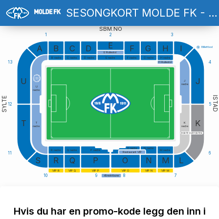
SESONGKORT MOLDE FK - 2026
SBM.NO
1
2
3
E
A
B
C
D
F
G
H
I
Billlettbod
E Rullestol
B nedre
C nedre
D nedre
E nedre
F nedre
G nedre
H nedre
13
4
H Rullestol
U
J
J
nedre
U
nedre
ISTAD
SYLTE
12
5
T
K
T
K
nedre
nedre
BORTESUPPORTER
O nedre
N nedre
R nedre
Q nedre
P nedre
M nedre
Restaurant VIP
11
6
S
R
Q
P
O
N
M
L
VIP R
VIP Q
VIP P
VIP O
VIP N
VIP M
10
9
8
7
Ærestribune
Hvis du har en promo-kode legg den inn i