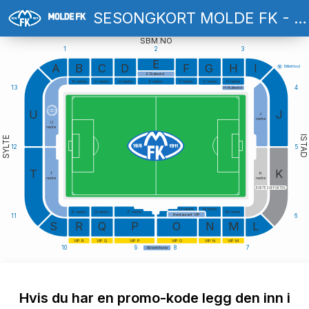
SESONGKORT MOLDE FK - 2026
SBM.NO
1
2
3
E
A
B
C
D
F
G
H
I
Billlettbod
E Rullestol
B nedre
C nedre
D nedre
E nedre
F nedre
G nedre
H nedre
13
4
H Rullestol
U
J
J
nedre
U
nedre
ISTAD
SYLTE
12
5
T
K
T
K
nedre
nedre
BORTESUPPORTER
O nedre
N nedre
R nedre
Q nedre
P nedre
M nedre
Restaurant VIP
11
6
S
R
Q
P
O
N
M
L
VIP R
VIP Q
VIP P
VIP O
VIP N
VIP M
10
9
8
7
Ærestribune
Hvis du har en promo-kode legg den inn i